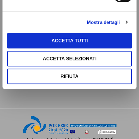
Da 60 anni siamo presenti nel campo delle lavorazioni
meccaniche di precisione con servizi di tornitura e fresatura a
cnc.
Mostra dettagli
Lavorazioni
Azienda
odontotecniche
ACCETTA TUTTI
Tecnologia
Filiere di smaltatura
ACCETTA SELEZIONATI
Qualità
Richiedi informazioni
Lavorazioni meccaniche
Settori
RIFIUTA
di precisione conto terzi