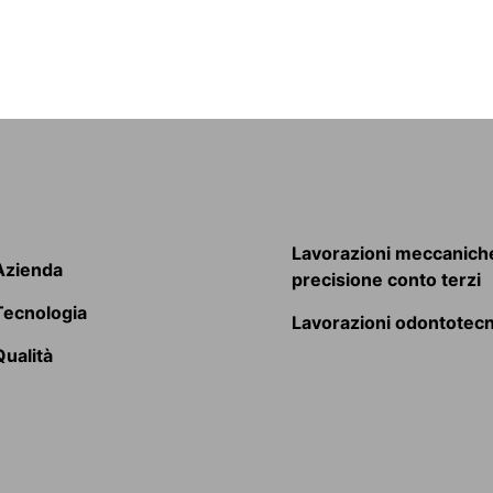
Lavorazioni meccaniche
Azienda
precisione conto terzi
Tecnologia
Lavorazioni odontotec
Qualità