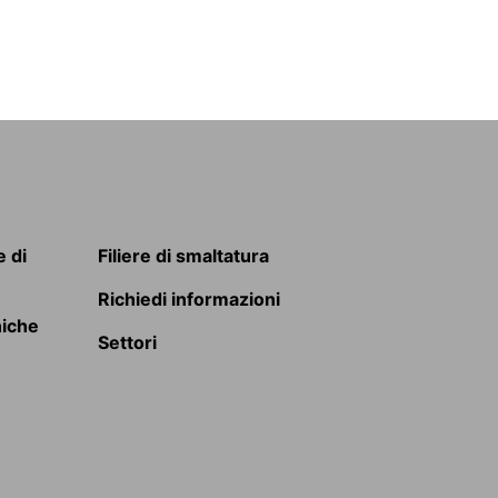
 di
Filiere di smaltatura
Richiedi informazioni
niche
Settori